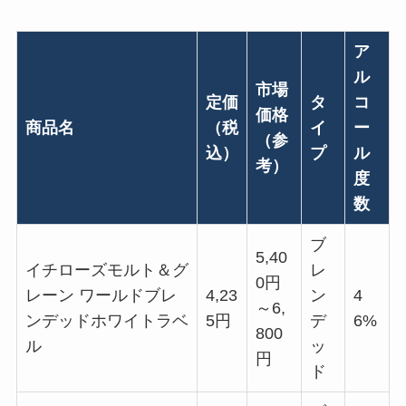
ア
ル
市場
定価
タ
コ
価格
商品名
（税
イ
ー
（参
込）
プ
ル
考）
度
数
ブ
5,40
イチローズモルト＆グ
レ
0円
レーン ワールドブレ
4,23
ン
4
～6,
ンデッドホワイトラベ
5円
デ
6%
800
ル
ッ
円
ド