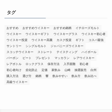
タグ
おすすめ
おすすめウイスキー
おすすめ銘柄
イチローズモルト
ウイスキー
ウイスキーギフト
ウイスキーグラス
ウイスキー初心者
ウイスキー投資
ウイスキー高騰
カスク投資
ギフト
コスパ最強
サントリー
シングルモルト
ジャパニーズウイスキー
スコッチウイスキー
ストレート
テイスティング
ハイボール
バーボン
ピート
プレゼント
マッカラン
レアウイスキー
レアボトル
ロックグラス
保存方法
入手困難
初心者
初心者向け
劣化防止
定価
家飲み
山崎
抽選販売
白州
購入方法
選び方
銘柄
響
飲みやすい
飲み方
飲み比べ
高級ウイスキー