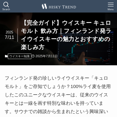
Search
Menu
【完全ガイド】ウイスキー キュロ
モルト 飲み方｜フィンランド発ラ
2025
7/11
イウイスキーの魅力とおすすめの
楽しみ方
2025年7月11日
ウイスキー知識
フィンランド発の珍しいライウイスキー「キュロ
モルト」をご存知でしょうか？100%ライ麦を使用
したこのユニークなウイスキーは、従来のウイス
キーとは一線を画す特別な味わいを持っていま
す。サウナでの雑談から生まれたという興味深い