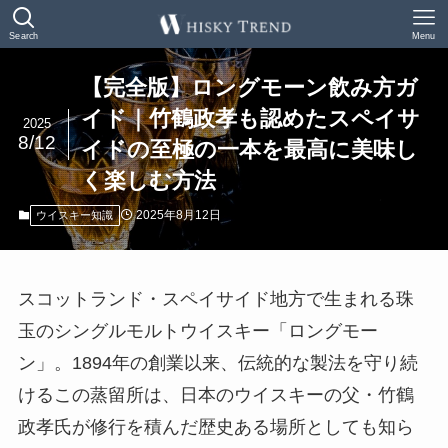
Search
Menu
【完全版】ロングモーン飲み方ガ
イド｜竹鶴政孝も認めたスペイサ
2025
8/12
イドの至極の一本を最高に美味し
く楽しむ方法
2025年8月12日
ウイスキー知識
スコットランド・スペイサイド地方で生まれる珠
玉のシングルモルトウイスキー「ロングモー
ン」。1894年の創業以来、伝統的な製法を守り続
けるこの蒸留所は、日本のウイスキーの父・竹鶴
政孝氏が修行を積んだ歴史ある場所としても知ら