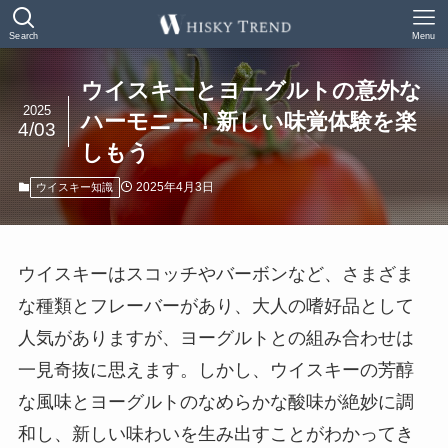
Search
Menu
ウイスキーとヨーグルトの意外な
2025
ハーモニー！新しい味覚体験を楽
4/03
しもう
2025年4月3日
ウイスキー知識
ウイスキーはスコッチやバーボンなど、さまざま
な種類とフレーバーがあり、大人の嗜好品として
人気がありますが、ヨーグルトとの組み合わせは
一見奇抜に思えます。しかし、ウイスキーの芳醇
な風味とヨーグルトのなめらかな酸味が絶妙に調
和し、新しい味わいを生み出すことがわかってき