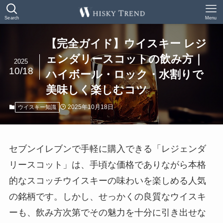
Search
Menu
【完全ガイド】ウイスキー レジ
ェンダリースコットの飲み方｜
2025
10/18
ハイボール・ロック・水割りで
美味しく楽しむコツ
2025年10月18日
ウイスキー知識
セブンイレブンで手軽に購入できる「レジェンダ
リースコット」は、手頃な価格でありながら本格
的なスコッチウイスキーの味わいを楽しめる人気
の銘柄です。しかし、せっかくの良質なウイスキ
ーも、飲み方次第でその魅力を十分に引き出せな