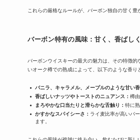
これらの厳格なルールが、バーボン独自の甘く豊
バーボン特有の風味：甘く、香ばし
バーボンウイスキーの最大の魅力は、その特徴的
いオーク樽での熟成によって、以下のような香り
バニラ、キャラメル、メープルのような甘い香
香ばしいナッツやトーストのニュアンス：
樽由
まろやかな口当たりと滑らかな舌触り：
特に熟
かすかなスパイシーさ：
ライ麦比率が高いバー
ます。
これらの風味が複雑に絡み合い、飲むたびに新し