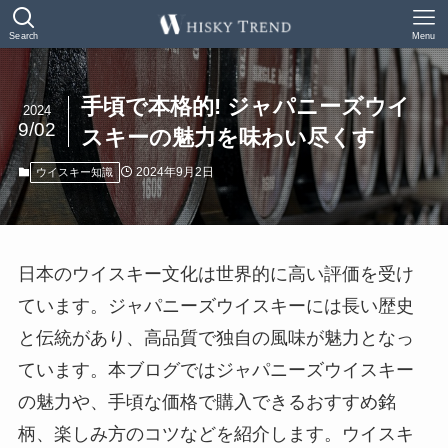
Search
Menu
手頃で本格的! ジャパニーズウイ
2024
9/02
スキーの魅力を味わい尽くす
2024年9月2日
ウイスキー知識
日本のウイスキー文化は世界的に高い評価を受け
ています。ジャパニーズウイスキーには長い歴史
と伝統があり、高品質で独自の風味が魅力となっ
ています。本ブログではジャパニーズウイスキー
の魅力や、手頃な価格で購入できるおすすめ銘
柄、楽しみ方のコツなどを紹介します。ウイスキ