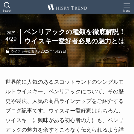
Search
Menu
ベンリアックの種類を徹底解説！
2025
4/29
ウイスキー愛好者必見の魅力とは
2025年4月29日
ウイスキー知識
世界的に人気のあるスコットランドのシングルモ
ルトウイスキー、ベンリアックについて、その歴
史や製法、人気の商品ラインナップをご紹介する
ブログ記事です。ウイスキー愛好家はもちろん、
ウイスキーに興味がある初心者の方にも、ベンリ
アックの魅力を余すところなく伝えられるよう詳