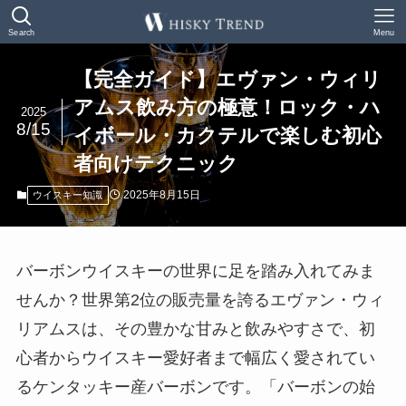
Search
Menu
【完全ガイド】エヴァン・ウィリ
アムス飲み方の極意！ロック・ハ
2025
8/15
イボール・カクテルで楽しむ初心
者向けテクニック
2025年8月15日
ウイスキー知識
バーボンウイスキーの世界に足を踏み入れてみま
せんか？世界第2位の販売量を誇るエヴァン・ウィ
リアムスは、その豊かな甘みと飲みやすさで、初
心者からウイスキー愛好者まで幅広く愛されてい
るケンタッキー産バーボンです。「バーボンの始