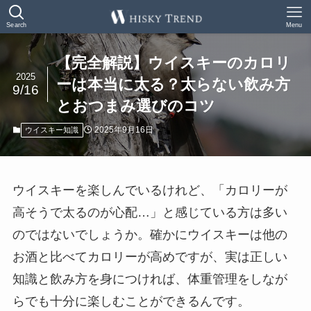
Search
Menu
【完全解説】ウイスキーのカロリ
2025
ーは本当に太る？太らない飲み方
9/16
とおつまみ選びのコツ
2025年9月16日
ウイスキー知識
ウイスキーを楽しんでいるけれど、「カロリーが
高そうで太るのが心配…」と感じている方は多い
のではないでしょうか。確かにウイスキーは他の
お酒と比べてカロリーが高めですが、実は正しい
知識と飲み方を身につければ、体重管理をしなが
らでも十分に楽しむことができるんです。