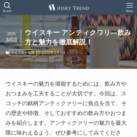
Search
Menu
ウイスキー アンティクワリ—飲み
2025
3/03
方と魅力を徹底解説！
2025年3月3日
ウイスキー知識
ウイスキーの魅力を堪能するためには、飲み方や
おつまみを工夫することが大切です。今回は、ス
コッチの銘柄アンティクァリーに焦点を当て、そ
の歴史や特徴、そしておすすめの飲み方やおつま
みを紹介します。アンティクァリーの魅力を最大
限に味わえるよう、ぜひ参考にしてみてくださ