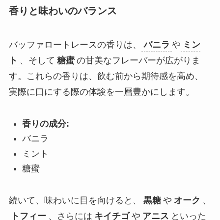
香りと味わいのバランス
バッファロートレースの香りは、
バニラ
や
ミン
ト
、そして
糖蜜
の甘美なフレーバーが広がりま
す。これらの香りは、飲む前から期待感を高め、
実際に口にする際の体験を一層豊かにします。
香りの成分:
バニラ
ミント
糖蜜
続いて、味わいに目を向けると、
黒糖
や
オーク
、
トフィー
、さらには
キイチゴ
や
アニス
といった