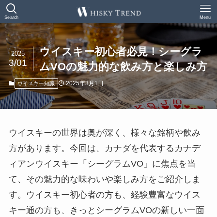
Search
Menu
ウイスキー初心者必見！シーグラ
2025
3/01
ムVOの魅力的な飲み方と楽しみ方
2025年3月1日
ウイスキー知識
ウイスキーの世界は奥が深く、様々な銘柄や飲み
方があります。今回は、カナダを代表するカナデ
ィアンウイスキー「シーグラムVO」に焦点を当
て、その魅力的な味わいや楽しみ方をご紹介しま
す。ウイスキー初心者の方も、経験豊富なウイス
キー通の方も、きっとシーグラムVOの新しい一面