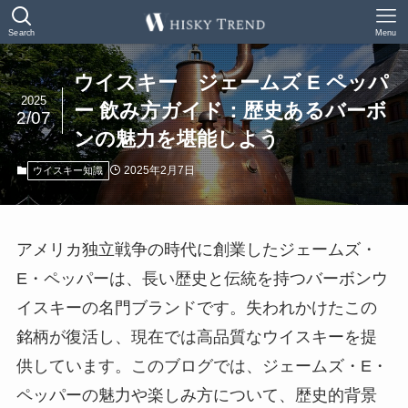
Search
Menu
ウイスキー ジェームズ E ペッパ
2025
ー 飲み方ガイド：歴史あるバーボ
2/07
ンの魅力を堪能しよう
2025年2月7日
ウイスキー知識
アメリカ独立戦争の時代に創業したジェームズ・
E・ペッパーは、長い歴史と伝統を持つバーボンウ
イスキーの名門ブランドです。失われかけたこの
銘柄が復活し、現在では高品質なウイスキーを提
供しています。このブログでは、ジェームズ・E・
ペッパーの魅力や楽しみ方について、歴史的背景