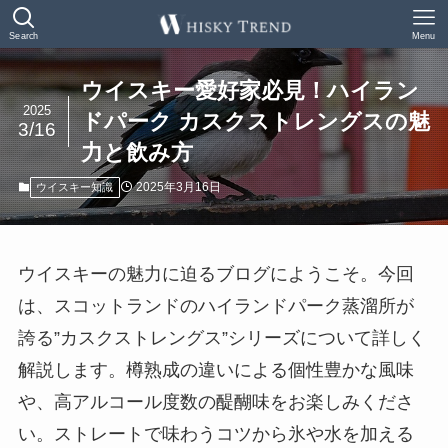
Search
Menu
ウイスキー愛好家必見！ハイラン
2025
ドパーク カスクストレングスの魅
3/16
力と飲み方
2025年3月16日
ウイスキー知識
ウイスキーの魅力に迫るブログにようこそ。今回
は、スコットランドのハイランドパーク蒸溜所が
誇る”カスクストレングス”シリーズについて詳しく
解説します。樽熟成の違いによる個性豊かな風味
や、高アルコール度数の醍醐味をお楽しみくださ
い。ストレートで味わうコツから氷や水を加える