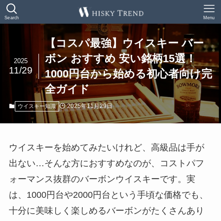
Search
Menu
【コスパ最強】ウイスキー バー
ボン おすすめ 安い銘柄15選！
2025
11/29
1000円台から始める初心者向け完
全ガイド
2025年11月29日
ウイスキー知識
ウイスキーを始めてみたいけれど、高級品は手が
出ない…そんな方におすすめなのが、コストパフ
ォーマンス抜群のバーボンウイスキーです。実
は、1000円台や2000円台という手頃な価格でも、
十分に美味しく楽しめるバーボンがたくさんあり