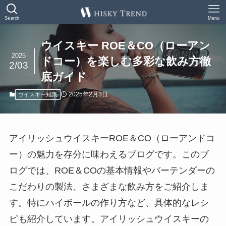
Search
Menu
ウイスキー ROE＆CO（ローアン
2025
ドコー）を楽しむ多彩な飲み方徹
2/03
底ガイド
2025年2月3日
ウイスキー知識
アイリッシュウイスキーROE＆CO（ローアンドコ
ー）の魅力を存分に味わえるブログです。このブ
ログでは、ROE＆COの基本情報やバーテンダーの
こだわりの製法、さまざまな飲み方をご紹介しま
す。特にハイボールの作り方など、具体的なレシ
ピも紹介しています。アイリッシュウイスキーの