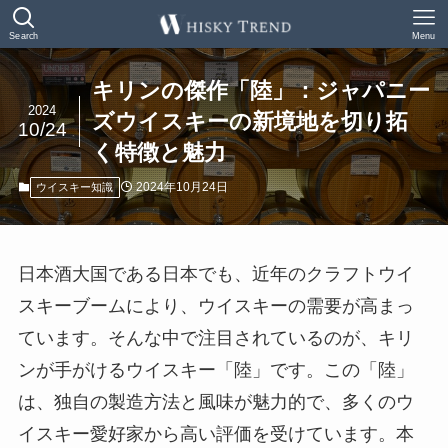
Search
Menu
キリンの傑作「陸」：ジャパニー
2024
ズウイスキーの新境地を切り拓
10/24
く特徴と魅力
2024年10月24日
ウイスキー知識
日本酒大国である日本でも、近年のクラフトウイ
スキーブームにより、ウイスキーの需要が高まっ
ています。そんな中で注目されているのが、キリ
ンが手がけるウイスキー「陸」です。この「陸」
は、独自の製造方法と風味が魅力的で、多くのウ
イスキー愛好家から高い評価を受けています。本