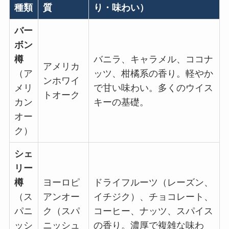
種類
質
り・味わい）
バー
ボン
樽
バニラ、キャラメル、ココナ
アメリカ
（ア
ッツ、柑橘系の香り。軽やか
ンホワイ
メリ
で甘い味わい。多くのウイス
トオーク
カン
キーの基礎。
オー
ク）
シェ
リー
樽
ヨーロピ
ドライフルーツ（レーズン、
（ス
アンオー
イチジク）、チョコレート、
パニ
ク（スパ
コーヒー、ナッツ、スパイス
ッシ
ニッシュ
の香り。濃厚で複雑な味わ