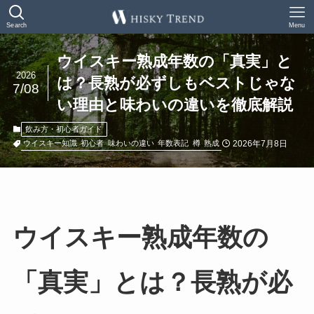
Search
Menu
ウイスキー熟成年数の「真実」と
2026
は？長熟が必ずしもベストじゃな
7/08
い理由と味わいの違いを徹底解説
飲み方・初心者ガイド
2026年7月8日
ウイスキー知識
初心者
味わいの違い
年数表記
樽
熟成
ウイスキー熟成年数の
「真実」とは？長熟が必