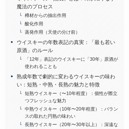
魔法のプロセス
樽材からの抽出作用
酸化作用
蒸発作用（天使の分け前）
ウイスキーの年数表記の真実：「最も若い
原酒」のルール
「12年」表記のウイスキーに「30年」原酒が
使われることも
熟成年数で劇的に変わるウイスキーの味わ
い：短熟・中熟・長熟の魅力と特徴
短熟ウイスキー（〜10年程度）：個性が際立
つフレッシュな魅力
中熟ウイスキー（10年〜20年程度）：バラン
スの取れた円熟の味わい
長熟ウイスキー（20年〜30年以上）：深遠な