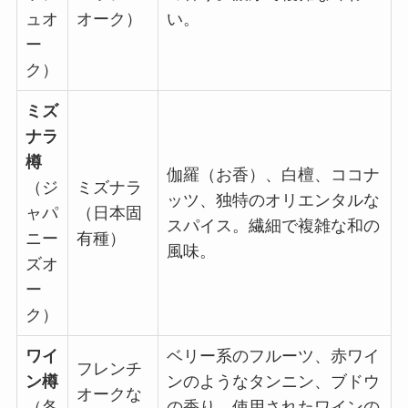
ュオ
オーク）
い。
ー
ク）
ミズ
ナラ
樽
伽羅（お香）、白檀、ココナ
（ジ
ミズナラ
ッツ、独特のオリエンタルな
ャパ
（日本固
スパイス。繊細で複雑な和の
ニー
有種）
風味。
ズオ
ー
ク）
ワイ
ベリー系のフルーツ、赤ワイ
フレンチ
ン樽
ンのようなタンニン、ブドウ
オークな
（各
の香り。使用されたワインの