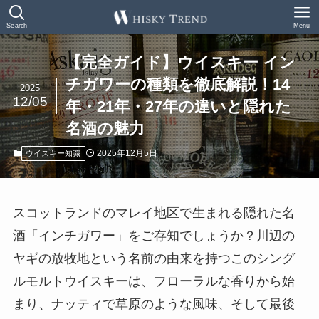
Search
Menu
【完全ガイド】ウイスキー イン
チガワーの種類を徹底解説！14
2025
12/05
年・21年・27年の違いと隠れた
名酒の魅力
2025年12月5日
ウイスキー知識
スコットランドのマレイ地区で生まれる隠れた名
酒「インチガワー」をご存知でしょうか？川辺の
ヤギの放牧地という名前の由来を持つこのシング
ルモルトウイスキーは、フローラルな香りから始
まり、ナッティで草原のような風味、そして最後