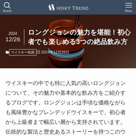
Search
Menu
ロングジョンの魅力を堪能！初心
2024
12/26
者でも楽しめる3つの絶品飲み方
2024年12月26日
ウイスキー知識
ウイスキーの中でも特に人気の高いロングジョン
について、その魅力や基本的な飲み方をご紹介す
るブログです。ロングジョンは手頃な価格ながら
も風味豊かなブレンデッドウイスキーで、初心者
から上級者まで幅広い層から支持されています。
伝統的な製法と歴史あるストーリーを持つこのウ