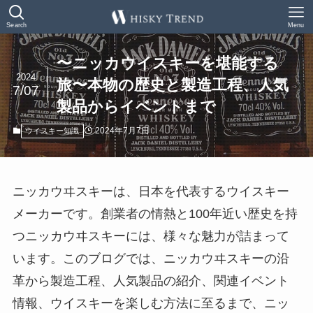
Search
Menu
〜ニッカウイスキーを堪能する
2024
旅〜本物の歴史と製造工程、人気
7/07
製品からイベントまで
2024年7月7日
ウイスキー知識
ニッカウヰスキーは、日本を代表するウイスキー
メーカーです。創業者の情熱と100年近い歴史を持
つニッカウヰスキーには、様々な魅力が詰まって
います。このブログでは、ニッカウヰスキーの沿
革から製造工程、人気製品の紹介、関連イベント
情報、ウイスキーを楽しむ方法に至るまで、ニッ