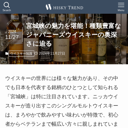
Search
Menu
宮城峡の魅力を堪能！種類豊富な
2024
ジャパニーズウイスキーの奥深
11/27
さに迫る
2024年11月27日
ウイスキー知識
ウイスキーの世界には様々な魅力があり、その中
でも日本を代表する銘柄のひとつとして知られる
「宮城峡」は特に注目されています。ニッカウイ
スキーが造り出すこのシングルモルトウイスキー
は、まろやかで飲みやすい味わいが特徴で、初心
者からベテランまで幅広い方々に親しまれていま