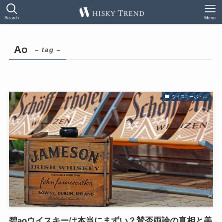
Search
Menu
Ao
– tag –
ウイスキーボトル
碧aoウイスキーは本当にまずい？賛否両論の真相と美