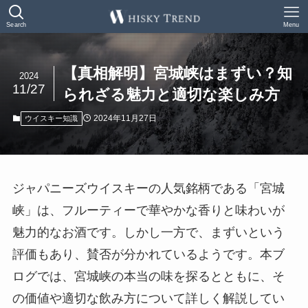
Search
Menu
【真相解明】宮城峡はまずい？知
2024
11/27
られざる魅力と適切な楽しみ方
2024年11月27日
ウイスキー知識
ジャパニーズウイスキーの人気銘柄である「宮城
峡」は、フルーティーで華やかな香りと味わいが
魅力的なお酒です。しかし一方で、まずいという
評価もあり、賛否が分かれているようです。本ブ
ログでは、宮城峡の本当の味を探るとともに、そ
の価値や適切な飲み方について詳しく解説してい