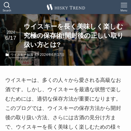
Search
Menu
ウイスキーを長く美味しく楽しむ
2024
究極の保存術!開封後の正しい取り
6/17
扱い方とは?
2024年6月17日
ウイスキー知識
ウイスキーは、多くの人々から愛される高級なお
酒です。しかし、ウイスキーを最適な状態で楽し
むためには、適切な保存方法が重要になります。
このブログでは、ウイスキーの保存方法から開封
後の取り扱い方法、さらには古酒の見分け方ま
で、ウイスキーを長く美味しく楽しむための様々