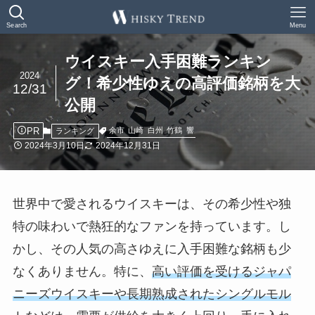
Search
Menu
ウイスキー入手困難ランキン
2024
グ！希少性ゆえの高評価銘柄を大
12/31
公開
PR
余市
山崎
白州
竹鶴
響
ランキング
2024年3月10日
2024年12月31日
世界中で愛されるウイスキーは、その希少性や独
特の味わいで熱狂的なファンを持っています。し
かし、その人気の高さゆえに入手困難な銘柄も少
なくありません。特に、
高い評価を受けるジャパ
ニーズウイスキーや長期熟成されたシングルモル