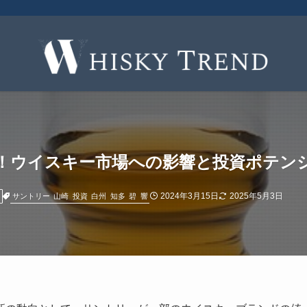
！ウイスキー市場への影響と投資ポテン
2024年3月15日
2025年5月3日
サントリー
山崎
投資
白州
知多
碧
響