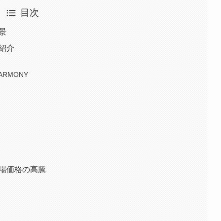
目次
景
の紹介
ARMONY
市場価格の高騰