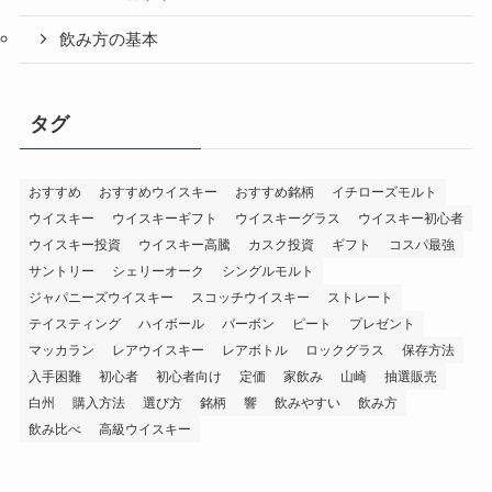
飲み方の基本
タグ
おすすめ
おすすめウイスキー
おすすめ銘柄
イチローズモルト
ウイスキー
ウイスキーギフト
ウイスキーグラス
ウイスキー初心者
ウイスキー投資
ウイスキー高騰
カスク投資
ギフト
コスパ最強
サントリー
シェリーオーク
シングルモルト
ジャパニーズウイスキー
スコッチウイスキー
ストレート
テイスティング
ハイボール
バーボン
ピート
プレゼント
マッカラン
レアウイスキー
レアボトル
ロックグラス
保存方法
入手困難
初心者
初心者向け
定価
家飲み
山崎
抽選販売
白州
購入方法
選び方
銘柄
響
飲みやすい
飲み方
飲み比べ
高級ウイスキー