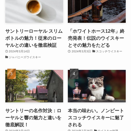
サントリーローヤル スリム
「ホワイトホース12年」終
ボトルの魅力！従来のロー
売発表！伝説のウイスキー
ヤルとの違いを徹底検証
とその魅力をたどる
2024年3月14日
2024年3月3日
スコッチウイスキー
ジャパニーズウイスキー
サントリーの名作対決：ロ
本当の味わい。ノンピート
ーヤルと響の魅力と違いを
スコッチウイスキーに魅了
徹底解説！
される
2024年3月15日
2024年7月26日
ウイスキー知識