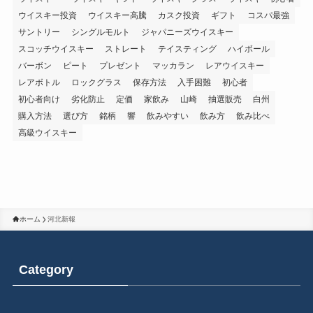
ウイスキー投資
ウイスキー高騰
カスク投資
ギフト
コスパ最強
サントリー
シングルモルト
ジャパニーズウイスキー
スコッチウイスキー
ストレート
テイスティング
ハイボール
バーボン
ピート
プレゼント
マッカラン
レアウイスキー
レアボトル
ロックグラス
保存方法
入手困難
初心者
初心者向け
劣化防止
定価
家飲み
山崎
抽選販売
白州
購入方法
選び方
銘柄
響
飲みやすい
飲み方
飲み比べ
高級ウイスキー
ホーム
河北新報
Category