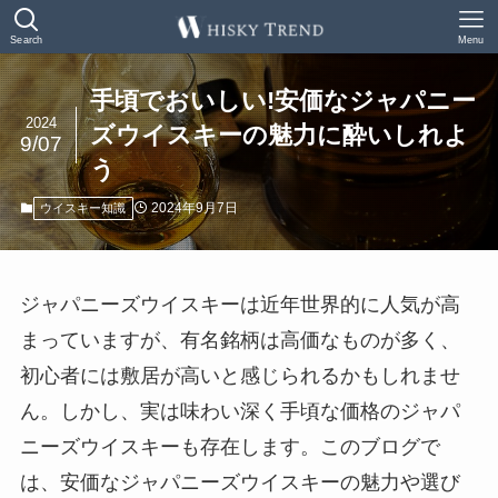
Search
Menu
手頃でおいしい!安価なジャパニー
2024
ズウイスキーの魅力に酔いしれよ
9/07
う
2024年9月7日
ウイスキー知識
ジャパニーズウイスキーは近年世界的に人気が高
まっていますが、有名銘柄は高価なものが多く、
初心者には敷居が高いと感じられるかもしれませ
ん。しかし、実は味わい深く手頃な価格のジャパ
ニーズウイスキーも存在します。このブログで
は、安価なジャパニーズウイスキーの魅力や選び