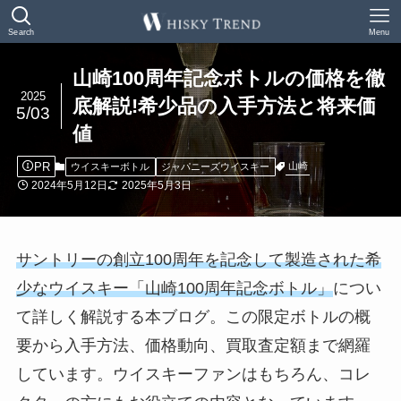
Search
Menu
山崎100周年記念ボトルの価格を徹
2025
底解説!希少品の入手方法と将来価
5/03
値
PR
山崎
ウイスキーボトル
ジャパニーズウイスキー
2024年5月12日
2025年5月3日
サントリーの創立100周年を記念して製造された希
少なウイスキー「山崎100周年記念ボトル」
につい
て詳しく解説する本ブログ。この限定ボトルの概
要から入手方法、価格動向、買取査定額まで網羅
しています。ウイスキーファンはもちろん、コレ